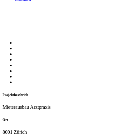
Arztpraxis Bahnhofstrasse Züri
Projektbeschrieb
Mieterausbau Arztpraxis
Ort
8001 Zürich