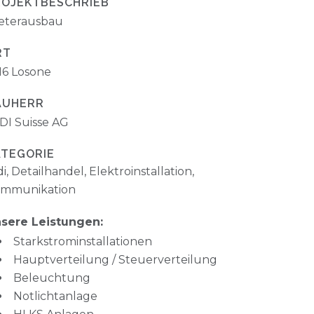
ROJEKTBESCHRIEB
eterausbau
RT
16 Losone
AUHERR
DI Suisse AG
ATEGORIE
di, Detailhandel, Elektroinstallation,
mmunikation
sere Leistungen:
Starkstrominstallationen
Hauptverteilung / Steuerverteilung
Beleuchtung
Notlichtanlage