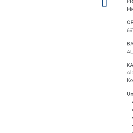
P
Mi
O
66
B
AL
K
Al
Ko
Un