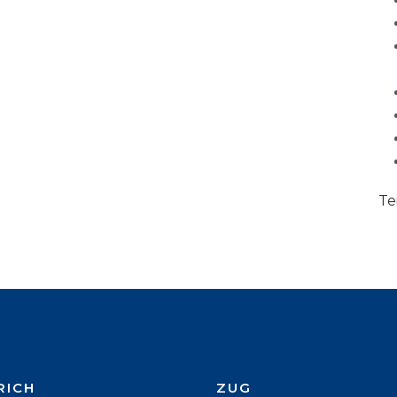
Te
RICH
ZUG